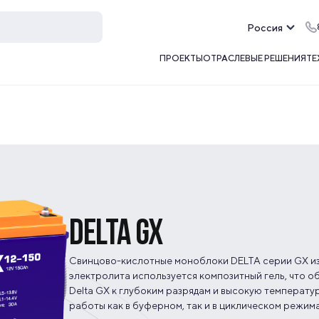
Россия
ПРОЕКТЫ
ОТРАСЛЕВЫЕ РЕШЕНИЯ
ТЕ
DELTA GX
Свинцово-кислотные моноблоки DELTA серии GX изг
электролита используется композитный гель, что 
Delta GX к глубоким разрядам и высокую температу
работы как в буферном, так и в циклическом режима