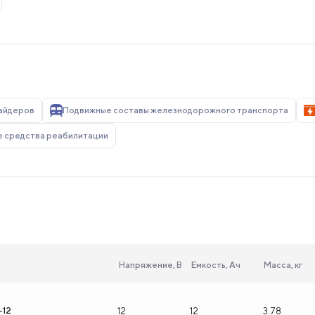
вайдеров
Подвижные составы железнодорожного транспорта
е средства реабилитации
Напряжение, В
Емкость, Ач
Масса, кг
-12
12
12
3.78