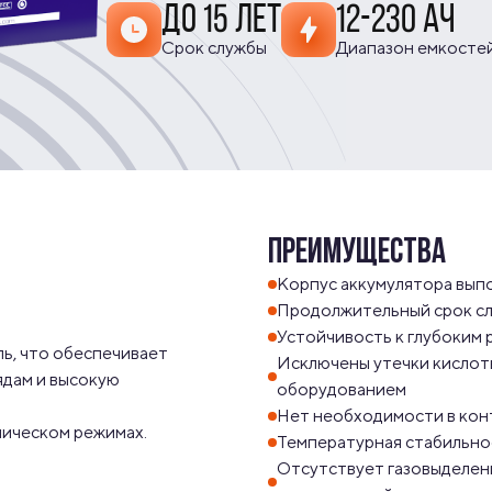
ДО 15 ЛЕТ
12-230 АЧ
Срок службы
Диапазон емкосте
ПРЕИМУЩЕСТВА
Корпус аккумулятора вып
Продолжительный срок с
Устойчивость к глубоким 
ь, что обеспечивает 
Исключены утечки кислоты
дам и высокую 
оборудованием
Нет необходимости в кон
клическом режимах.
Температурная стабильно
Отсутствует газовыделен