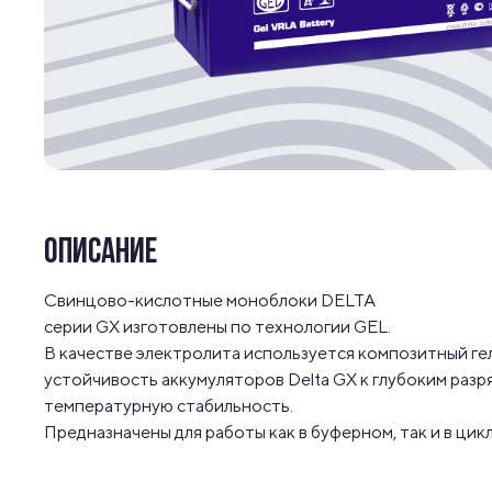
ОПИСАНИЕ
Свинцово-кислотные моноблоки DELTA

серии GX изготовлены по технологии GEL.

В качестве электролита используется композитный гел
устойчивость аккумуляторов Delta GX к глубоким разря
температурную стабильность.

Предназначены для работы как в буферном, так и в ци