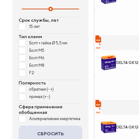
Срок службы, лет
15 лет
Тип клемм
Болт + гайка Ø 5,5 мм
Болт М5
Болт М6
DELTA GX 12
Болт М8
F2
Полярность
обратная (- +)
прямая (+ -)
Сфера применения
обобщенная
Альтернативная энергетика
DELTA GX 12
СБРОСИТЬ