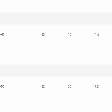
-45
12
45
14.6
-55
12
55
17.3