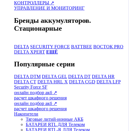
КОНТРОЛЛЕРЫ ↗
УПРАВЛЕНИЕ И МОНИТОРИНГ
Бренды аккумуляторов.
Стационарные
DELTA
SECURITY FORCE
BATTBEE
ВОСТОК PRO
DELTA XPERT
ЕЩЁ
Популярные серии
DELTA DTM
DELTA GEL
DELTA DT
DELTA HR
DELTA CT
DELTA HRL Х
DELTA CGD
DELTA LFP
Security Force SF
онлайн подбор акб ↗
расчет шкафного решения
онлайн подбор акб ↗
расчет шкафного решения
Накопители
Тяговые литий-ионные АКБ
БАТАРЕИ RTL ДЛЯ Телеком
БАТАРЕИ RTL-R ДЛЯ Телеком