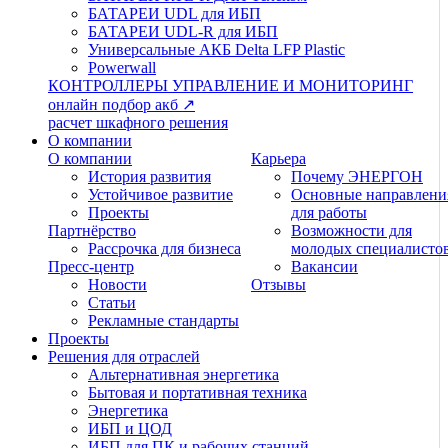
БАТАРЕИ UDL для ИБП
БАТАРЕИ UDL-R для ИБП
Универсальные АКБ Delta LFP Plastic
Powerwall
КОНТРОЛЛЕРЫ
УПРАВЛЕНИЕ И МОНИТОРИНГ
онлайн подбор акб ↗
расчет шкафного решения
О компании
О компании
Карьера
История развития
Почему ЭНЕРГОН
Устойчивое развитие
Основные направлени
Проекты
для работы
Партнёрство
Возможности для
Рассрочка для бизнеса
молодых специалисто
Пресс-центр
Вакансии
Новости
Отзывы
Статьи
Рекламные стандарты
Проекты
Решения для отраслей
Альтернативная энергетика
Бытовая и портативная техника
Энергетика
ИБП и ЦОД
ИБП для ПК и рабочих станций