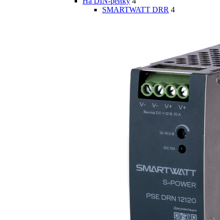
На DIN-рейку
4
SMARTWATT DRR
4