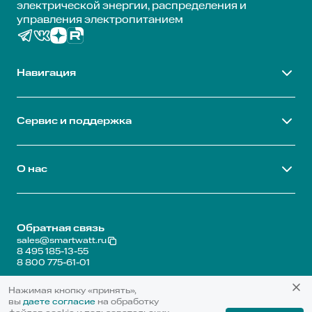
электрической энергии, распределения и
управления электропитанием
Навигация
Сервис и поддержка
О нас
Обратная связь
sales@smartwatt.ru
8 495 185-13-55
8 800 775-61-01
Карта сайта
Нажимая кнопку «принять»,
Политика обработки персональных данных
вы
даете согласие
на обработку
© 2020-2026 SMARTWATT