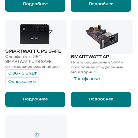
Подробнее
Подробнее
SMARTWATT UPS SAFE
SMARTWATT API
Однофазные ИБП
SMARTWATT UPS SAFE -
Плата расширения SNMP
оптимальное решение для
обеспечивает удаленный
бесперебойного питания
мониторинг
0.36 - 0.6 кВт
мультимедийного
работоспособности ИБП в
Трехфазные
оборудования,
Однофазные
режиме реального времени.
аудиоустройств и других
маломощных приборов.
Подробнее
Подробнее