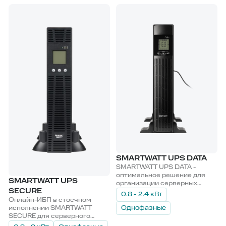
чувствительного к качеству
питания.
SMARTWATT UPS DATA
SMARTWATT UPS DATA -
оптимальное решение для
SMARTWATT UPS
организации серверных
SECURE
начального уровня и
0.8 - 2.4 кВт
обеспечения бесперебойным
Онлайн-ИБП в стоечном
питанием периферийного
исполнении SMARTWATT
Однофазные
оборудования.
SECURE для серверного
оборудования и дата-