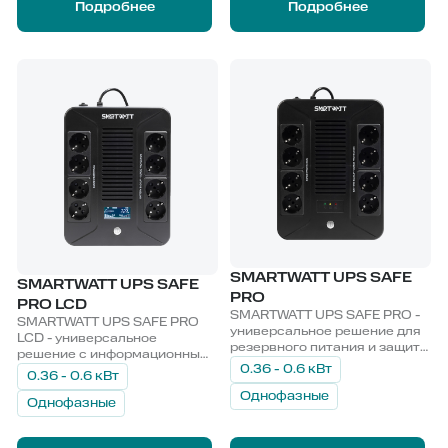
Подробнее
Подробнее
SMARTWATT UPS SAFE
SMARTWATT UPS SAFE
PRO
PRO LCD
SMARTWATT UPS SAFE PRO -
SMARTWATT UPS SAFE PRO
универсальное решение для
LCD - универсальное
резервного питания и защиты
решение с информационным
кассового и периферийного
0.36 - 0.6 кВт
LCD-дисплеем для
0.36 - 0.6 кВт
оборудования.
резервного питания и защиты
Однофазные
кассового и периферийного
Однофазные
оборудования.