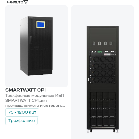
Фильтр
SMARTWATT CPI
Трехфазные модульные ИБП
SMARTWATT CPI для
промышленного и сетевого
оборудования. Устройства
75 - 1200 кВт
обеспечивают мощность до
1,2 МВт и масштабируются до
Трехфазные
4,8 МВт при параллельном
подключении. Высокий КПД
до 97% снижает