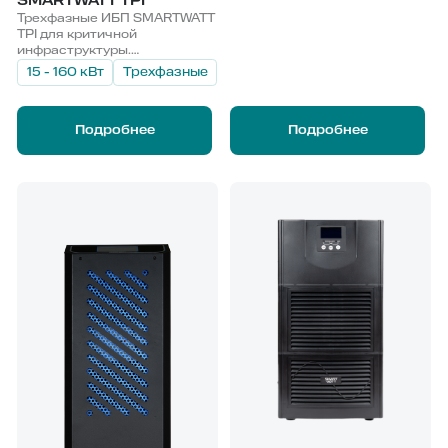
SMARTWATT TPI
позволяет размещать до 6
Трехфазные ИБП SMARTWATT
источников бесперебойного
TPI для критичной
питания SMARTWATT RPI в
инфраструктуры.
одной стойке. Опционально
Универсальные компактные
15 - 160 кВт
Трехфазные
доступно подключение
напольные решения
внешних АКБ. Комплексный
поддерживают
мониторинг реализован
использование как внешних,
через Web, SNMP, Modbus и
Подробнее
Подробнее
так и встроенных АКБ.
релейный вход.
Устройства обладают
высоким КПД и широким
диапазоном входного
напряжения. Наращивание
мощности обеспечивается
параллельным
подключением источников
бесперебойного питания
SMARTWATT TPI. Подключить
можно до 6 устройств
параллельно. Интуитивное
управление и комплексный
мониторинг реализованы
через Web, SNMP, Modbus и
релейный вход.