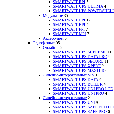
SMARTWATT RPI
5
SMARTWATT UPS ULTIMA
4
SMARTWATT UPS POWERSHEL
Модульные
35
SMARTWATT CPI
17
SMARTWATT BPI
4
SMARTWATT FPI
7
SMARTWATT MPI
7
Аксессуары
5
Однофазные
95
Онлайн
46
SMARTWATT UPS SUPREME
11
SMARTWATT UPS DATA PRO
9
SMARTWATT UPS SECURE
11
SMARTWATT UPS XPERT
9
SMARTWATT UPS MASTER
6
Линейно-интерактивные SIN
13
SMARTWATT UPS DATA
4
SMARTWATT UPS BOILER
4
SMARTWATT UPS UNI PRO LCD
SMARTWATT UPS UNI PRO
4
Линейно-интерактивные
21
SMARTWATT UPS UNI
9
SMARTWATT UPS SAFE PRO LC
SMARTWATT UPS SAFE PRO
6