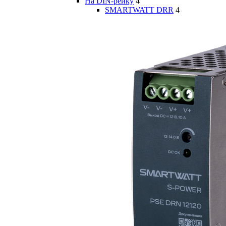
На DIN-рейку
4
SMARTWATT DRR
4