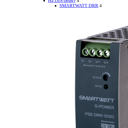
На DIN-рейку
4
SMARTWATT DRR
4