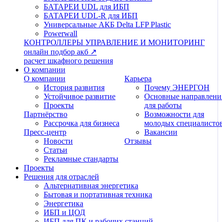
БАТАРЕИ UDL для ИБП
БАТАРЕИ UDL-R для ИБП
Универсальные АКБ Delta LFP Plastic
Powerwall
КОНТРОЛЛЕРЫ
УПРАВЛЕНИЕ И МОНИТОРИНГ
онлайн подбор акб ↗
расчет шкафного решения
О компании
О компании
Карьера
История развития
Почему ЭНЕРГОН
Устойчивое развитие
Основные направлени
Проекты
для работы
Партнёрство
Возможности для
Рассрочка для бизнеса
молодых специалисто
Пресс-центр
Вакансии
Новости
Отзывы
Статьи
Рекламные стандарты
Проекты
Решения для отраслей
Альтернативная энергетика
Бытовая и портативная техника
Энергетика
ИБП и ЦОД
ИБП для ПК и рабочих станций