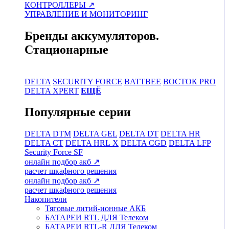
КОНТРОЛЛЕРЫ ↗
УПРАВЛЕНИЕ И МОНИТОРИНГ
Бренды аккумуляторов.
Стационарные
DELTA
SECURITY FORCE
BATTBEE
ВОСТОК PRO
DELTA XPERT
ЕЩЁ
Популярные серии
DELTA DTM
DELTA GEL
DELTA DT
DELTA HR
DELTA CT
DELTA HRL Х
DELTA CGD
DELTA LFP
Security Force SF
онлайн подбор акб ↗
расчет шкафного решения
онлайн подбор акб ↗
расчет шкафного решения
Накопители
Тяговые литий-ионные АКБ
БАТАРЕИ RTL ДЛЯ Телеком
БАТАРЕИ RTL-R ДЛЯ Телеком