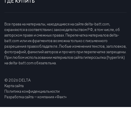
ГДЕ КУПИТЬ
Все права на материалы, находящиеся на сайте delta-batt.com,
охраняются в соответствии с законодательством РФ, в том числе, об
авторском праве и смежных правах. Перепечатка материалов delta-
batt.com или их фрагментов возможна только с письменного
разрешения правообладателя. Любые изменения текстов, заголовков,
фотографий, фамилий авторов и прочего при перепечатке запрещены.
При любом использовании материалов сайта гиперссылка (hyperlink)
на delta-batt.com обязательна.
© 2026 DELTA
Карта сайта
Политика конфиденциальности
Разработка сайта — компания «Факт»