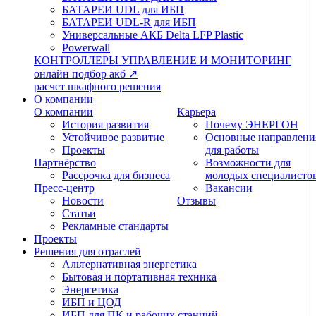
БАТАРЕИ UDL для ИБП
БАТАРЕИ UDL-R для ИБП
Универсальные АКБ Delta LFP Plastic
Powerwall
КОНТРОЛЛЕРЫ
УПРАВЛЕНИЕ И МОНИТОРИНГ
онлайн подбор акб ↗
расчет шкафного решения
О компании
О компании
Карьера
История развития
Почему ЭНЕРГОН
Устойчивое развитие
Основные направлени
Проекты
для работы
Партнёрство
Возможности для
Рассрочка для бизнеса
молодых специалисто
Пресс-центр
Вакансии
Новости
Отзывы
Статьи
Рекламные стандарты
Проекты
Решения для отраслей
Альтернативная энергетика
Бытовая и портативная техника
Энергетика
ИБП и ЦОД
ИБП для ПК и рабочих станций