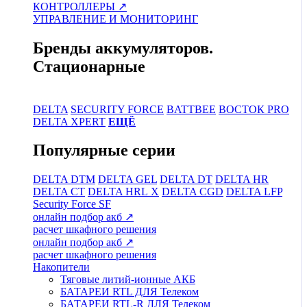
КОНТРОЛЛЕРЫ ↗
УПРАВЛЕНИЕ И МОНИТОРИНГ
Бренды аккумуляторов.
Стационарные
DELTA
SECURITY FORCE
BATTBEE
ВОСТОК PRO
DELTA XPERT
ЕЩЁ
Популярные серии
DELTA DTM
DELTA GEL
DELTA DT
DELTA HR
DELTA CT
DELTA HRL Х
DELTA CGD
DELTA LFP
Security Force SF
онлайн подбор акб ↗
расчет шкафного решения
онлайн подбор акб ↗
расчет шкафного решения
Накопители
Тяговые литий-ионные АКБ
БАТАРЕИ RTL ДЛЯ Телеком
БАТАРЕИ RTL-R ДЛЯ Телеком