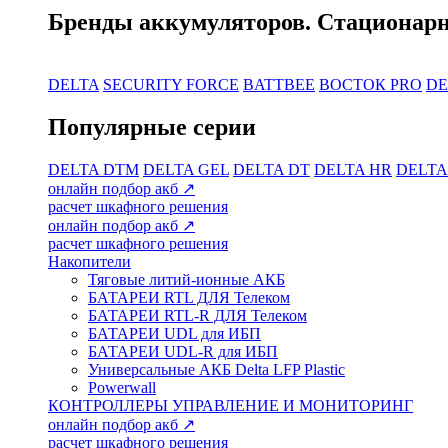
Бренды аккумуляторов. Стационар
DELTA
SECURITY FORCE
BATTBEE
ВОСТОК PRO
DE
Популярные серии
DELTA DTM
DELTA GEL
DELTA DT
DELTA HR
DELTA
онлайн подбор акб ↗
расчет шкафного решения
онлайн подбор акб ↗
расчет шкафного решения
Накопители
Тяговые литий-ионные АКБ
БАТАРЕИ RTL ДЛЯ Телеком
БАТАРЕИ RTL-R ДЛЯ Телеком
БАТАРЕИ UDL для ИБП
БАТАРЕИ UDL-R для ИБП
Универсальные АКБ Delta LFP Plastic
Powerwall
КОНТРОЛЛЕРЫ
УПРАВЛЕНИЕ И МОНИТОРИНГ
онлайн подбор акб ↗
расчет шкафного решения