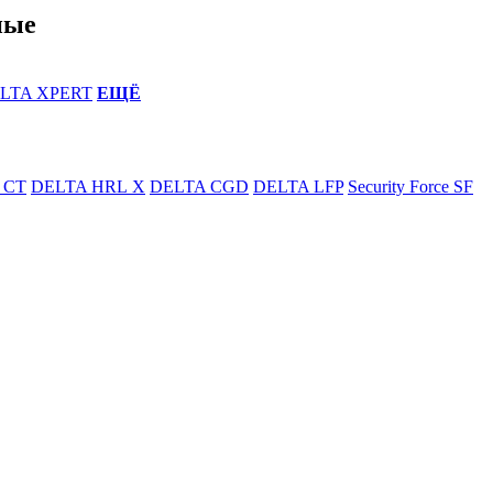
ные
LTA XPERT
ЕЩЁ
 CT
DELTA HRL Х
DELTA CGD
DELTA LFP
Security Force SF