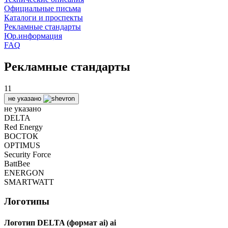
Официальные письма
Каталоги и проспекты
Рекламные стандарты
Юр.информация
FAQ
Рекламные стандарты
11
не указано
не указано
DELTA
Red Energy
ВОСТОК
OPTIMUS
Security Force
BattBee
ENERGON
SMARTWATT
Логотипы
Логотип DELTA (формат ai)
ai