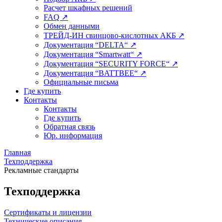
Расчет шкафных решений
FAQ ↗
Обмен данными
ТРЕЙД-ИН свинцово-кислотных АКБ ↗
Документация “DELTA“ ↗
Документация “Smartwatt“ ↗
Документация “SECURITY FORCE“ ↗
Документация “BATTBEE“ ↗
Официальные письма
Где купить
Контакты
Контакты
Где купить
Обратная связь
Юр. информация
Главная
Техподдержка
Рекламные стандарты
Техподдержка
Сертификаты и лицензии
Технические описания