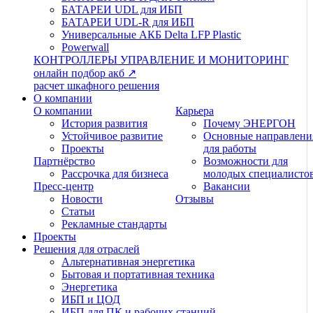
БАТАРЕИ UDL для ИБП
БАТАРЕИ UDL-R для ИБП
Универсальные АКБ Delta LFP Plastic
Powerwall
КОНТРОЛЛЕРЫ
УПРАВЛЕНИЕ И МОНИТОРИНГ
онлайн подбор акб ↗
расчет шкафного решения
О компании
О компании
Карьера
История развития
Почему ЭНЕРГОН
Устойчивое развитие
Основные направлени
Проекты
для работы
Партнёрство
Возможности для
Рассрочка для бизнеса
молодых специалисто
Пресс-центр
Вакансии
Новости
Отзывы
Статьи
Рекламные стандарты
Проекты
Решения для отраслей
Альтернативная энергетика
Бытовая и портативная техника
Энергетика
ИБП и ЦОД
ИБП для ПК и рабочих станций