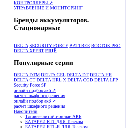
КОНТРОЛЛЕРЫ ↗
УПРАВЛЕНИЕ И МОНИТОРИНГ
Бренды аккумуляторов.
Стационарные
DELTA
SECURITY FORCE
BATTBEE
ВОСТОК PRO
DELTA XPERT
ЕЩЁ
Популярные серии
DELTA DTM
DELTA GEL
DELTA DT
DELTA HR
DELTA CT
DELTA HRL Х
DELTA CGD
DELTA LFP
Security Force SF
онлайн подбор акб ↗
расчет шкафного решения
онлайн подбор акб ↗
расчет шкафного решения
Накопители
Тяговые литий-ионные АКБ
БАТАРЕИ RTL ДЛЯ Телеком
БАТАРЕИ RTL-R ДЛЯ Телеком