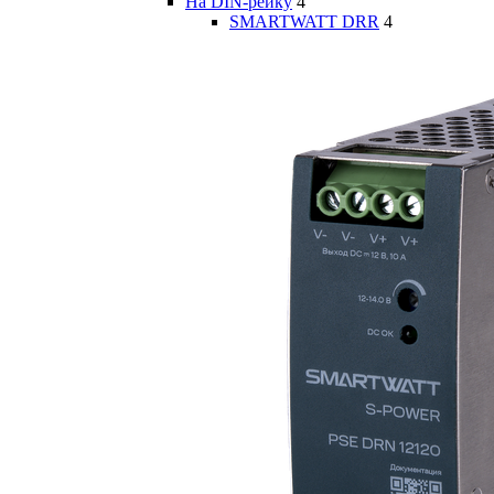
На DIN-рейку
4
SMARTWATT DRR
4