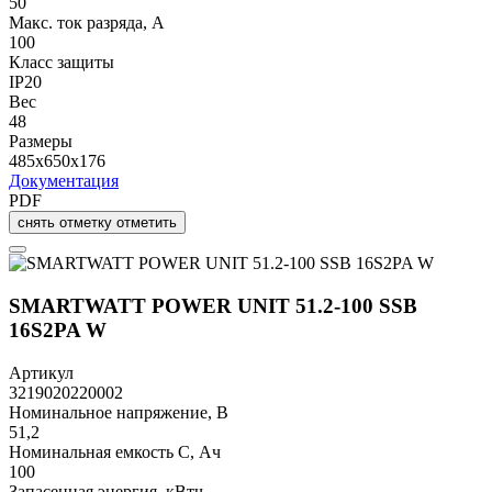
50
Макс. ток разряда, А
100
Класс защиты
IP20
Вес
48
Размеры
485x650x176
Документация
PDF
снять отметку
отметить
SMARTWATT POWER UNIT 51.2-100 SSB
16S2PA W
Артикул
3219020220002
Номинальное напряжение, В
51,2
Номинальная емкость C, Ач
100
Запасенная энергия, кВтч