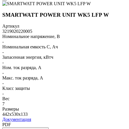
SMARTWATT POWER UNIT WK5 LFP W
Артикул
3219020220005
Номинальное напряжение, В
-
Номинальная емкость C, Ач
-
Запасенная энергия, кВтч
-
Ном. ток разряда, А
-
Макс. ток разряда, А
-
Класс защиты
-
Вес
7
Размеры
442x530x133
Документация
PDF