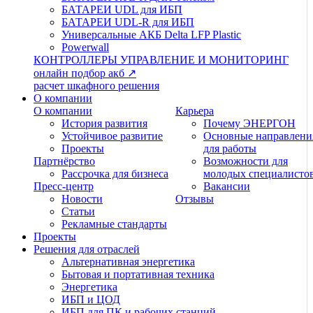
БАТАРЕИ UDL для ИБП
БАТАРЕИ UDL-R для ИБП
Универсальные АКБ Delta LFP Plastic
Powerwall
КОНТРОЛЛЕРЫ
УПРАВЛЕНИЕ И МОНИТОРИНГ
онлайн подбор акб ↗
расчет шкафного решения
О компании
О компании
Карьера
История развития
Почему ЭНЕРГОН
Устойчивое развитие
Основные направлени
Проекты
для работы
Партнёрство
Возможности для
Рассрочка для бизнеса
молодых специалисто
Пресс-центр
Вакансии
Новости
Отзывы
Статьи
Рекламные стандарты
Проекты
Решения для отраслей
Альтернативная энергетика
Бытовая и портативная техника
Энергетика
ИБП и ЦОД
ИБП для ПК и рабочих станций