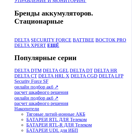
УПРАВЛЕНИЕ И МОНИТОРИНГ
Бренды аккумуляторов.
Стационарные
DELTA
SECURITY FORCE
BATTBEE
ВОСТОК PRO
DELTA XPERT
ЕЩЁ
Популярные серии
DELTA DTM
DELTA GEL
DELTA DT
DELTA HR
DELTA CT
DELTA HRL Х
DELTA CGD
DELTA LFP
Security Force SF
онлайн подбор акб ↗
расчет шкафного решения
онлайн подбор акб ↗
расчет шкафного решения
Накопители
Тяговые литий-ионные АКБ
БАТАРЕИ RTL ДЛЯ Телеком
БАТАРЕИ RTL-R ДЛЯ Телеком
БАТАРЕИ UDL для ИБП