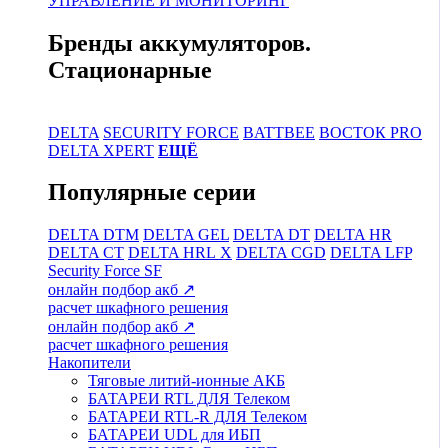
УПРАВЛЕНИЕ И МОНИТОРИНГ
Бренды аккумуляторов.
Стационарные
DELTA
SECURITY FORCE
BATTBEE
ВОСТОК PRO
DELTA XPERT
ЕЩЁ
Популярные серии
DELTA DTM
DELTA GEL
DELTA DT
DELTA HR
DELTA CT
DELTA HRL Х
DELTA CGD
DELTA LFP
Security Force SF
онлайн подбор акб ↗
расчет шкафного решения
онлайн подбор акб ↗
расчет шкафного решения
Накопители
Тяговые литий-ионные АКБ
БАТАРЕИ RTL ДЛЯ Телеком
БАТАРЕИ RTL-R ДЛЯ Телеком
БАТАРЕИ UDL для ИБП