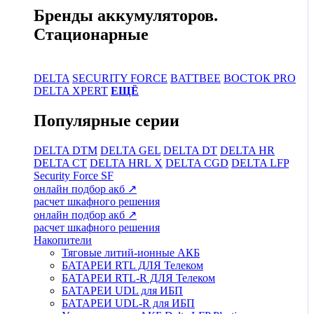
Бренды аккумуляторов.
Стационарные
DELTA
SECURITY FORCE
BATTBEE
ВОСТОК PRO
DELTA XPERT
ЕЩЁ
Популярные серии
DELTA DTM
DELTA GEL
DELTA DT
DELTA HR
DELTA CT
DELTA HRL Х
DELTA CGD
DELTA LFP
Security Force SF
онлайн подбор акб ↗
расчет шкафного решения
онлайн подбор акб ↗
расчет шкафного решения
Накопители
Тяговые литий-ионные АКБ
БАТАРЕИ RTL ДЛЯ Телеком
БАТАРЕИ RTL-R ДЛЯ Телеком
БАТАРЕИ UDL для ИБП
БАТАРЕИ UDL-R для ИБП