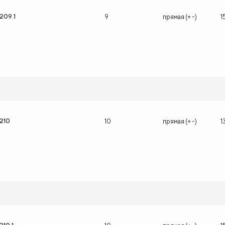
209.1
9
прямая (+ -)
1
1210
10
прямая (+ -)
1