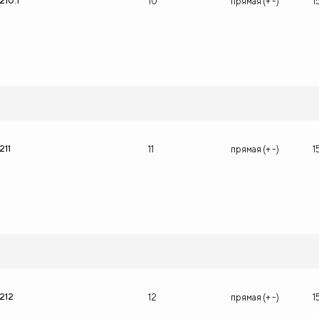
210.1
10
прямая (+ -)
1
211
11
прямая (+ -)
1
1212
12
прямая (+ -)
1