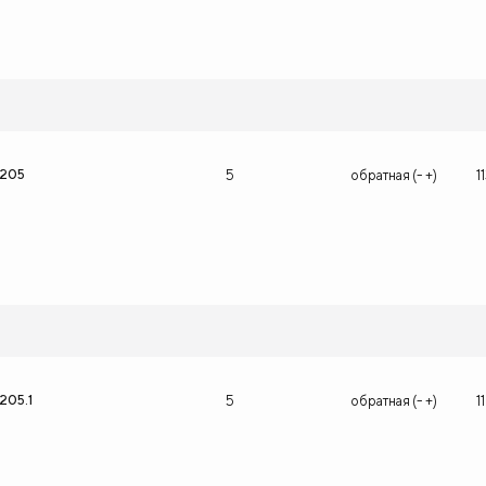
1205
5
обратная (- +)
1
205.1
5
обратная (- +)
1