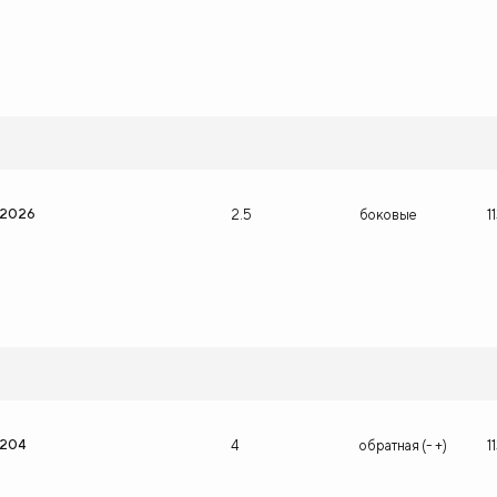
12026
2.5
боковые
1
1204
4
обратная (- +)
1