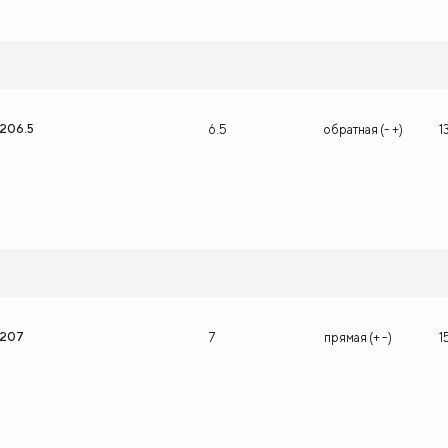
1206.5
6.5
обратная (- +)
1
1207
7
прямая (+ -)
1