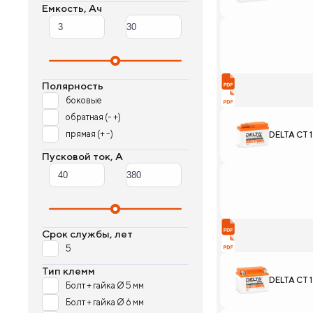
Емкость, Ач
Полярность
боковые
обратная (- +)
прямая (+ -)
DELTA CT 
Пусковой ток, А
Срок службы, лет
5
Тип клемм
DELTA CT 
Болт + гайка Ø 5 мм
Болт + гайка Ø 6 мм