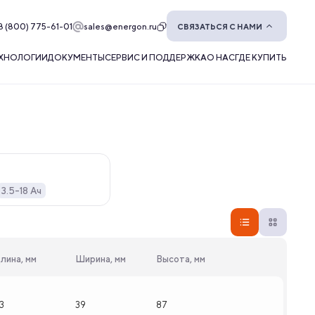
8 (800) 775-61-01
sales@energon.ru
СВЯЗАТЬСЯ С НАМИ
ХНОЛОГИИ
ДОКУМЕНТЫ
СЕРВИС И ПОДДЕРЖКА
О НАС
ГДЕ КУПИТЬ
3.5-18 Ач
лина, мм
Ширина, мм
Высота, мм
13
39
87