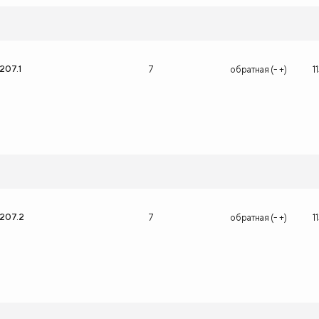
207.1
7
обратная (- +)
1
1207.2
7
обратная (- +)
1