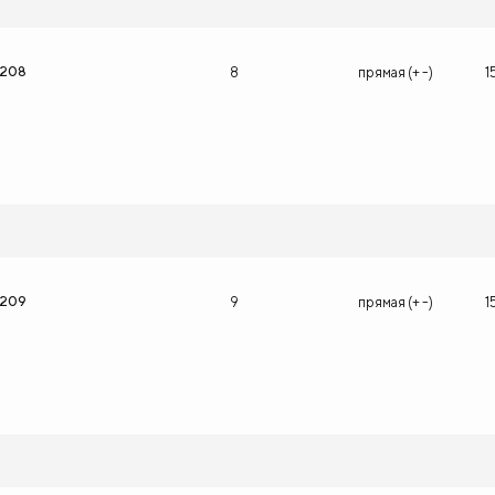
1208
8
прямая (+ -)
1
1209
9
прямая (+ -)
1