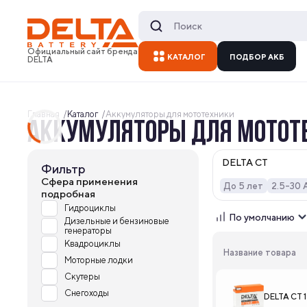
Официальный сайт бренда
КАТАЛОГ
ПОДБОР АКБ
DELTA
Главная
Каталог
Аккумуляторы для мототехники
АККУМУЛЯТОРЫ ДЛЯ МОТОТ
DELTA CT
Фильтр
Cфера применения
До 5 лет
2.5-30 
подробная
Гидроциклы
По умолчанию
Дизельные и бензиновые
генераторы
Квадроциклы
Название товара
Моторные лодки
Скутеры
Снегоходы
DELTA CT 