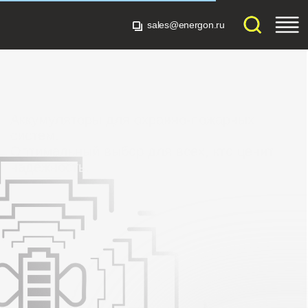
sales@energon.ru
sales@energon.ru
Аккумуляторы для охранно-пожарных
систем.
Оптимальный выбор для всех, кто ценит
надежность.
Проверенное
Работа
качество
от -20°C до +50°C