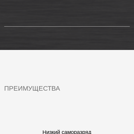
Корпус из ударопрочного пластика ABS,
не поддерживающего горение
ГДЕ КУПИТЬ
Москва
Новосибирск
Ростов-на-Дону
Самара
Санкт-Петербург
Республика Беларусь