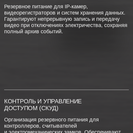
Резервные источники для систем звукового и
светового оповещения (сирен, табло,
громкоговорителей). Гарантируют
срабатывание тревоги и трансляцию
сообщений для эвакуации при авариях.
ПОЖАРНЫЕ И ДЫМОВЫЕ ДАТЧИКИ
Резервирование питания дымовых, тепловых и
газовых извещателей. Обеспечивает
круглосуточный мониторинг и немедленное
обнаружение признаков возгорания или утечки
газа для своевременного оповещения.
Где купить
Каталог