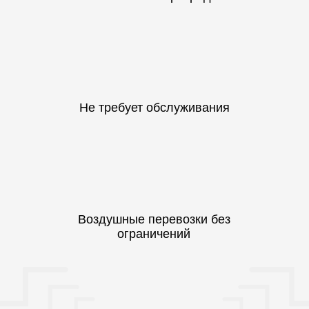
ЭТМ
etm.ru
Русский Свет
rs24.ru
Сатро
satro-paladin.com
МСБ
mossb.ru
Видос
vidosgroup.ru