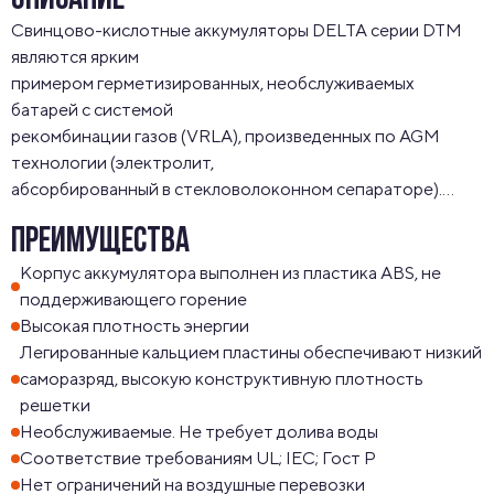
ОПИСАНИЕ
Свинцово-кислотные аккумуляторы DELTA серии DTM 
являются ярким

примером герметизированных, необслуживаемых 
батарей с системой

рекомбинации газов (VRLA), произведенных по AGM 
технологии (электролит,

абсорбированный в стекловолоконном сепараторе).

Серия DTM является универсальной серией, 
ПРЕИМУЩЕСТВА
рекомендованой для

использования, как в буферном, так и в циклическом 
Корпус аккумулятора выполнен из пластика ABS, не
режимах работы.

поддерживающего горение
Предназначена для применения в переносных и 
Высокая плотность энергии
портативных приборах, а за счет

Легированные кальцием пластины обеспечивают низкий
стабильно высокой однородности внутреннего 
саморазряд, высокую конструктивную плотность
сопротивления изделий отлично

решетки
подходит для использования в источниках резервного 
Необслуживаемые. Не требует долива воды
энергоснабжения и блоках

Соответствие требованиям UL; IEC; Гост Р
Нет ограничений на воздушные перевозки