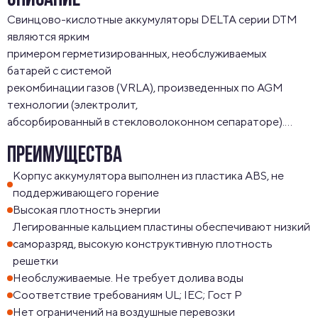
ОПИСАНИЕ
Свинцово-кислотные аккумуляторы DELTA серии DTM 
являются ярким

примером герметизированных, необслуживаемых 
батарей с системой

рекомбинации газов (VRLA), произведенных по AGM 
технологии (электролит,

абсорбированный в стекловолоконном сепараторе).

Серия DTM является универсальной серией, 
ПРЕИМУЩЕСТВА
рекомендованой для

использования, как в буферном, так и в циклическом 
Корпус аккумулятора выполнен из пластика ABS, не
режимах работы.

поддерживающего горение
Предназначена для применения в переносных и 
Высокая плотность энергии
портативных приборах, а за счет

Легированные кальцием пластины обеспечивают низкий
стабильно высокой однородности внутреннего 
саморазряд, высокую конструктивную плотность
сопротивления изделий отлично

решетки
подходит для использования в источниках резервного 
Необслуживаемые. Не требует долива воды
энергоснабжения и блоках

Соответствие требованиям UL; IEC; Гост Р
Нет ограничений на воздушные перевозки