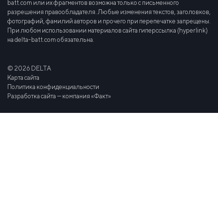
batt.com или их фрагментов возможна только с письменного
разрешения правообладателя. Любые изменения текстов, заголовков,
фотографий, фамилий авторов и прочего при перепечатке запрещены.
При любом использовании материалов сайта гиперссылка (hyperlink)
на delta-batt.com обязательна.
© 2026 DELTA
Карта сайта
Политика конфиденциальности
Разработка сайта — компания «Факт»