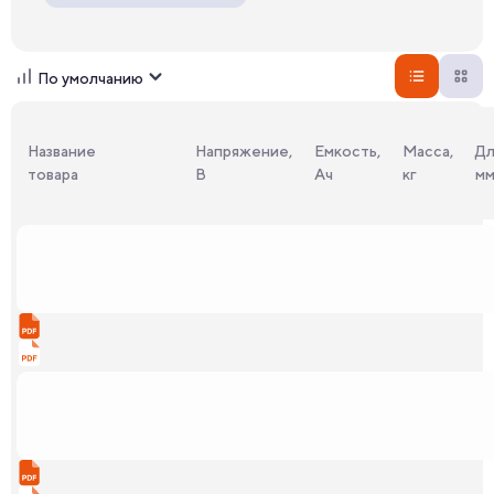
По умолчанию
Название
Напряжение,
Емкость,
Масса,
Дл
товара
В
Ач
кг
м