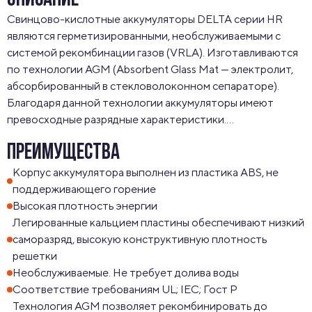
ОПИСАНИЕ
Свинцово-кислотные аккумуляторы DELTA серии HR 
являются герметизированными, необслуживаемыми с 
системой рекомбинации газов (VRLA). Изготавливаются 
по технологии AGM (Absorbent Glass Mat — электролит, 
абсорбированный в стекловолоконном сепараторе). 
Благодаря данной технологии аккумуляторы имеют 
превосходные разрядные характеристики.

Серия HR относится к линейке DELTA UPS series, 
ПРЕИМУЩЕСТВА
разработанной специально для использования в 
источниках бесперебойного питания, в т. ч. ЦОД, в 
Корпус аккумулятора выполнен из пластика ABS, не
системах связи и другого оборудования.
поддерживающего горение
Высокая плотность энергии
Легированные кальцием пластины обеспечивают низкий
саморазряд, высокую конструктивную плотность
решетки
Необслуживаемые. Не требует долива воды
Соответствие требованиям UL; IEC; Гост Р
Технология AGM позволяет рекомбинировать до