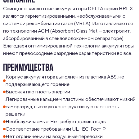
ОПИСАНИЕ
Свинцово-кислотные аккумуляторы DELTA серии HRL X 
являются герметизированными, необслуживаемыми с 
системой рекомбинации газов (VRLA). Изготавливаются 
по технологии AGM (Absorbent Glass Mat — электролит, 
абсорбированный в стекловолоконном сепараторе). 
Благодаря оптимизированной технологии аккумуляторы 
имеют превосходные разрядные характеристики во всем 
диапазоне временных интервалов.

ПРЕИМУЩЕСТВА
Серия HRL Х относится к линейке DELTA UPS series, 
разработанной специально для использования в 
Корпус аккумулятора выполнен из пластика ABS, не
источниках бесперебойного питания ЦОД и серверных, 
поддерживающего горение
систем связи и другого оборудования. Серия отличается 
Высокая плотность энергии
повышенной надежностью и имеет cрок службы до 15 лет.
Легированные кальцием пластины обеспечивают низкий
саморазряд, высокую конструктивную плотность
решетки
Необслуживаемые. Не требует долива воды
Соответствие требованиям UL; IEC; Гост Р
Нет ограничений на воздушные перевозки