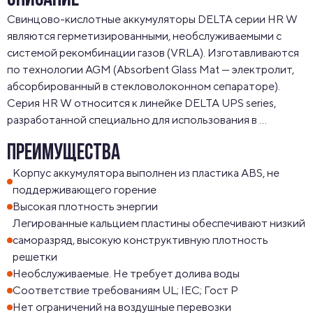
ОПИСАНИЕ
Свинцово-кислотные аккумуляторы DELTA серии HR W 
являются герметизированными, необслуживаемыми с 
системой рекомбинации газов (VRLA). Изготавливаются 
по технологии AGM (Absorbent Glass Mat — электролит, 
абсорбированный в стекловолоконном сепараторе). 
Серия HR W относится к линейке DELTA UPS series, 
разработанной специально для использования в 
источниках бесперебойного питания ЦОД, систем связи 
ПРЕИМУЩЕСТВА
и другого оборудования. Серия HR W обладает 
повышенной энергоотдачей благодаря более толстым 
Корпус аккумулятора выполнен из пластика ABS, не
пластинам и измененной структуре свинцовой решетки.
поддерживающего горение
Высокая плотность энергии
Легированные кальцием пластины обеспечивают низкий
саморазряд, высокую конструктивную плотность
решетки
Необслуживаемые. Не требует долива воды
Соответствие требованиям UL; IEC; Гост Р
Нет ограничений на воздушные перевозки