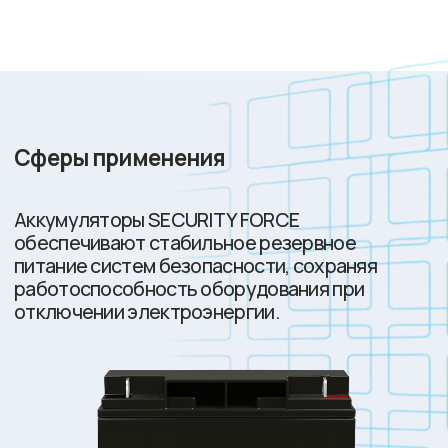
Системы видеонаблюдения
Система контро
Источники резервного питания для IP-камер,
Автономное питани
видеорегистраторов и серверов хранения
считывателей карт 
данных. Обеспечивают непрерывную запись
Поддерживают фун
и передачу видео в аварийных ситуациях,
перебоях сети, иск
сохраняя архив событий.
санкционированный 
Аккумуляторы поддерживают работу
систем тревожного оповещения и передачу
сообщений об эвакуации, гарантируя
безопасность в критических ситуациях.
Преимущества аккумуляторов
SECURITY FORCE
3-уровневый контроль качества
АКБ на всех этапах от
производства до отгрузки.