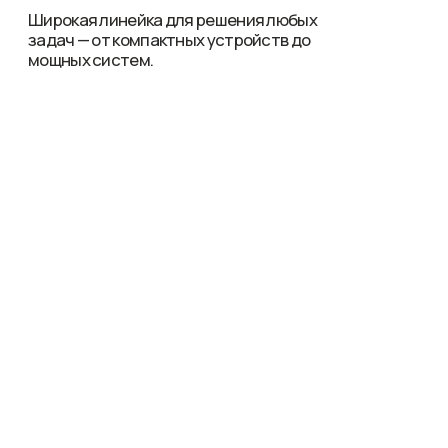
russvet.ru
ТД Тинко
tinko.ru
Сатро-Паладин
satro-paladin.com
Деан
Аккумуляторы обеспечивают резервное
питание дымовых, тепловых и газовых
dean.ru
сенсоров, поддерживая круглосуточный
мониторинг помещений и своевременное
обнаружение угроз.
Оптовые продажи
Оставить заявку