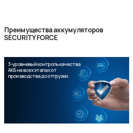
обеспечивая защиту объекта и надёжный
контроль доступа при любых перебоях в
сети.
Где купить
Москва
Новосибирск
Ростов-на-Дону
Самара
Санкт-Петербург
Республика Беларусь
ЭТМ
Где купить
Каталог
etm.ru
Русский свет