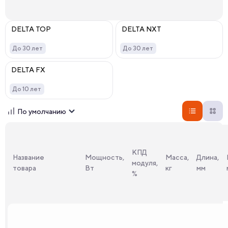
DELTA TOP
DELTA NXT
До 30 лет
До 30 лет
DELTA FX
До 10 лет
По умолчанию
КПД
Название
Мощность,
Масса,
Длина,
модуля,
товара
Вт
кг
мм
%