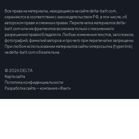
Все права на материалы, находящиеся на сайте delta-batt.com,
охраняются в соответствии с законодательством РФ, в том числе, об
авторском праве и смежных правах. Перепечатка материалов delta-
batt.com или их фрагментов возможна только с письменного
разрешения правообладателя. Любые изменения текстов, заголовков,
фотографий, фамилий авторов и прочего при перепечатке запрещены.
При любом использовании материалов сайта гиперссылка (hyperlink)
на delta-batt.com обязательна.
© 2026 DELTA
Карта сайта
Политика конфиденциальности
Разработка сайта — компания «Факт»