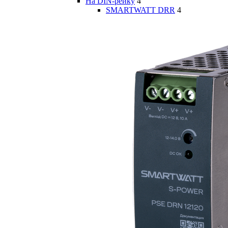
На DIN-рейку
4
SMARTWATT DRR
4