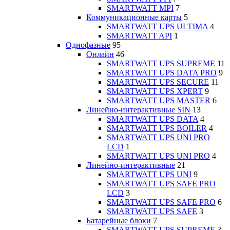
SMARTWATT MPI
7
Коммуникационные карты
5
SMARTWATT UPS ULTIMA
4
SMARTWATT API
1
Однофазные
95
Онлайн
46
SMARTWATT UPS SUPREME
11
SMARTWATT UPS DATA PRO
9
SMARTWATT UPS SECURE
11
SMARTWATT UPS XPERT
9
SMARTWATT UPS MASTER
6
Линейно-интерактивные SIN
13
SMARTWATT UPS DATA
4
SMARTWATT UPS BOILER
4
SMARTWATT UPS UNI PRO
LCD
1
SMARTWATT UPS UNI PRO
4
Линейно-интерактивные
21
SMARTWATT UPS UNI
9
SMARTWATT UPS SAFE PRO
LCD
3
SMARTWATT UPS SAFE PRO
6
SMARTWATT UPS SAFE
3
Батарейные блоки
7
SMARTWATT UPS SUPREME
3