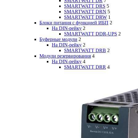
SMARTWATT DR
7
SMARTWATT DRS
5
SMARTWATT DRN
5
SMARTWATT DRW
1
Блоки питания с функцией ИБП
2
На DIN-рейку
2
SMARTWATT DDR-UPS
2
Буферные модули
2
На DIN-рейку
2
SMARTWATT DRB
2
Модули резервирования
4
На DIN-рейку
4
SMARTWATT DRR
4