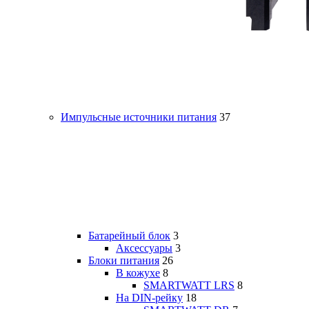
Импульсные источники питания
37
Батарейный блок
3
Аксессуары
3
Блоки питания
26
В кожухе
8
SMARTWATT LRS
8
На DIN-рейку
18