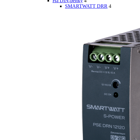
На DIN-рейку
4
SMARTWATT DRR
4