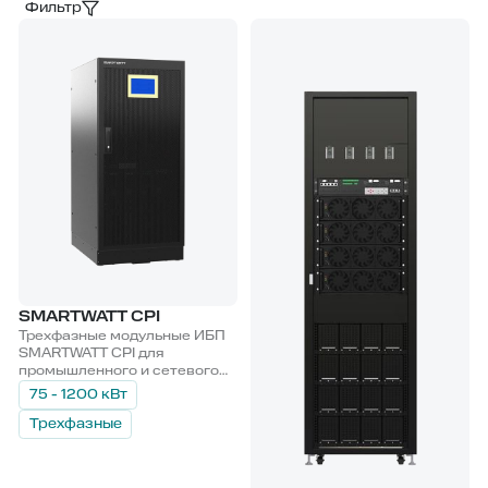
Фильтр
SMARTWATT CPI
Трехфазные модульные ИБП
SMARTWATT CPI для
промышленного и сетевого
оборудования. Устройства
75 - 1200 кВт
обеспечивают мощность до
1,2 МВт и масштабируются до
Трехфазные
4,8 МВт при параллельном
подключении. Высокий КПД
до 97% снижает