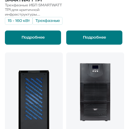
SMARTWATT TPI
позволяет размещать до 6
Трехфазные ИБП SMARTWATT
источников бесперебойного
TPI для критичной
питания SMARTWATT RPI в
инфраструктуры.
одной стойке. Опционально
Универсальные компактные
15 - 160 кВт
Трехфазные
доступно подключение
напольные решения
внешних АКБ. Комплексный
поддерживают
мониторинг реализован
использование как внешних,
через Web, SNMP, Modbus и
Подробнее
Подробнее
так и встроенных АКБ.
релейный вход.
Устройства обладают
высоким КПД и широким
диапазоном входного
напряжения. Наращивание
мощности обеспечивается
параллельным
подключением источников
бесперебойного питания
SMARTWATT TPI. Подключить
можно до 6 устройств
параллельно. Интуитивное
управление и комплексный
мониторинг реализованы
через Web, SNMP, Modbus и
релейный вход.