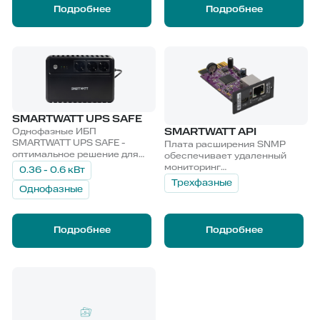
Подробнее
Подробнее
SMARTWATT UPS SAFE
SMARTWATT API
Однофазные ИБП
SMARTWATT UPS SAFE -
Плата расширения SNMP
оптимальное решение для
обеспечивает удаленный
бесперебойного питания
мониторинг
0.36 - 0.6 кВт
мультимедийного
работоспособности ИБП в
Трехфазные
оборудования,
Однофазные
режиме реального времени.
аудиоустройств и других
маломощных приборов.
Подробнее
Подробнее