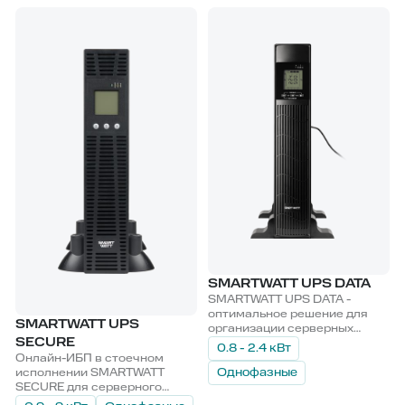
чувствительного к качеству
питания.
SMARTWATT UPS DATA
SMARTWATT UPS DATA -
оптимальное решение для
SMARTWATT UPS
организации серверных
SECURE
начального уровня и
0.8 - 2.4 кВт
обеспечения бесперебойным
Онлайн-ИБП в стоечном
питанием периферийного
исполнении SMARTWATT
Однофазные
оборудования.
SECURE для серверного
оборудования и дата-