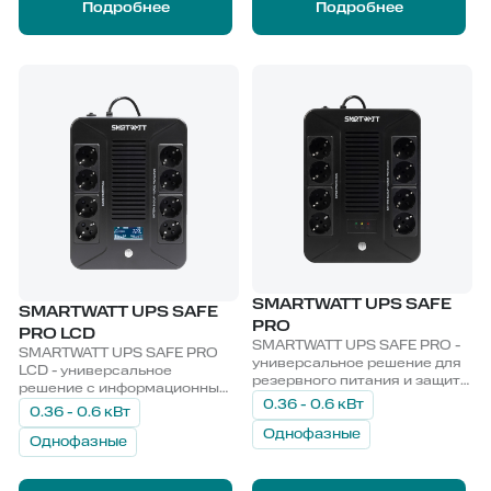
Подробнее
Подробнее
SMARTWATT UPS SAFE
SMARTWATT UPS SAFE
PRO
PRO LCD
SMARTWATT UPS SAFE PRO -
SMARTWATT UPS SAFE PRO
универсальное решение для
LCD - универсальное
резервного питания и защиты
решение с информационным
кассового и периферийного
0.36 - 0.6 кВт
LCD-дисплеем для
0.36 - 0.6 кВт
оборудования.
резервного питания и защиты
Однофазные
кассового и периферийного
Однофазные
оборудования.