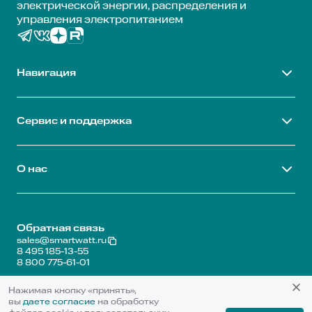
электрической энергии, распределения и
управления электропитанием
Навигация
Сервис и поддержка
О нас
Обратная связь
sales@smartwatt.ru
8 495 185-13-55
8 800 775-61-01
Карта сайта
Нажимая кнопку «принять»,
Политика обработки персональных данных
вы
даете согласие
на обработку
© 2020-2026 SMARTWATT