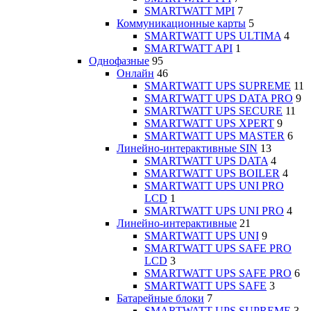
SMARTWATT MPI
7
Коммуникационные карты
5
SMARTWATT UPS ULTIMA
4
SMARTWATT API
1
Однофазные
95
Онлайн
46
SMARTWATT UPS SUPREME
11
SMARTWATT UPS DATA PRO
9
SMARTWATT UPS SECURE
11
SMARTWATT UPS XPERT
9
SMARTWATT UPS MASTER
6
Линейно-интерактивные SIN
13
SMARTWATT UPS DATA
4
SMARTWATT UPS BOILER
4
SMARTWATT UPS UNI PRO
LCD
1
SMARTWATT UPS UNI PRO
4
Линейно-интерактивные
21
SMARTWATT UPS UNI
9
SMARTWATT UPS SAFE PRO
LCD
3
SMARTWATT UPS SAFE PRO
6
SMARTWATT UPS SAFE
3
Батарейные блоки
7
SMARTWATT UPS SUPREME
3