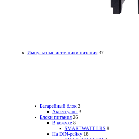
Импульсные источники питания
37
Батарейный блок
3
Аксессуары
3
Блоки питания
26
В кожухе
8
SMARTWATT LRS
8
На DIN-рейку
18