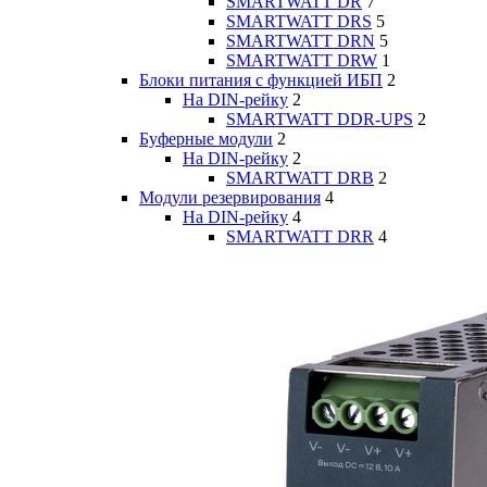
SMARTWATT DR
7
SMARTWATT DRS
5
SMARTWATT DRN
5
SMARTWATT DRW
1
Блоки питания с функцией ИБП
2
На DIN-рейку
2
SMARTWATT DDR-UPS
2
Буферные модули
2
На DIN-рейку
2
SMARTWATT DRB
2
Модули резервирования
4
На DIN-рейку
4
SMARTWATT DRR
4