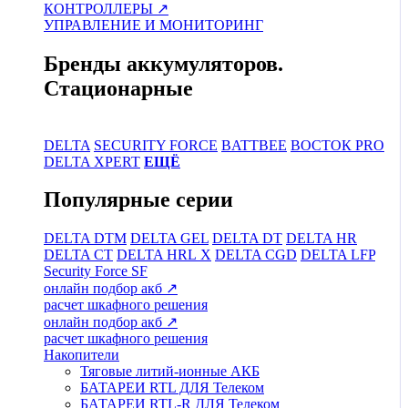
КОНТРОЛЛЕРЫ ↗
УПРАВЛЕНИЕ И МОНИТОРИНГ
Бренды аккумуляторов.
Стационарные
DELTA
SECURITY FORCE
BATTBEE
ВОСТОК PRO
DELTA XPERT
ЕЩЁ
Популярные серии
DELTA DTM
DELTA GEL
DELTA DT
DELTA HR
DELTA CT
DELTA HRL Х
DELTA CGD
DELTA LFP
Security Force SF
онлайн подбор акб ↗
расчет шкафного решения
онлайн подбор акб ↗
расчет шкафного решения
Накопители
Тяговые литий-ионные АКБ
БАТАРЕИ RTL ДЛЯ Телеком
БАТАРЕИ RTL-R ДЛЯ Телеком