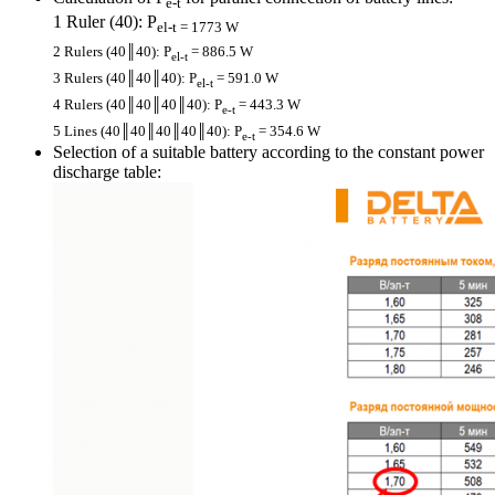
e-t
1 Ruler (40): P
el-t = 1773 W
2 Rulers (40║40): P
= 886.5 W
el-t
3 Rulers (40║40║40): P
= 591.0 W
el-t
4 Rulers (40║40║40║40): P
= 443.3 W
e-t
5 Lines (40║40║40║40║40): P
= 354.6 W
e-t
Selection of a suitable battery according to the constant power
discharge table: