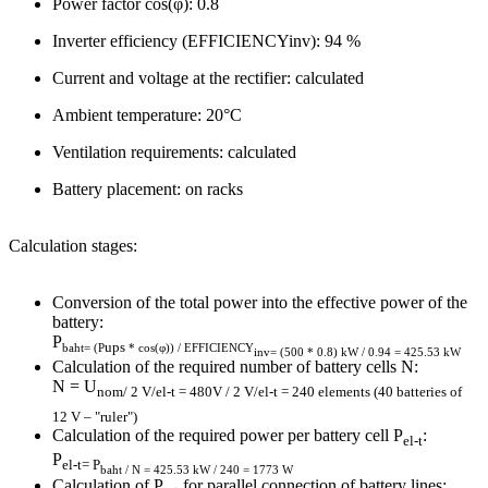
Power factor cos(φ): 0.8
Inverter efficiency (EFFICIENCYinv): 94 %
Current and voltage at the rectifier: calculated
Ambient temperature: 20°C
Ventilation requirements: calculated
Battery placement: on racks
Calculation stages:
Conversion of the total power into the effective power of the
battery:
P
ups
baht= (P
* cos(φ)) / EFFICIENCY
inv= (500 * 0.8) kW / 0.94 = 425.53 kW
Calculation of the required number of battery cells N:
N = U
nom/ 2 V/el-t = 480V / 2 V/el-t = 240 elements (40 batteries of
12 V – "ruler")
Calculation of the required power per battery cell P
:
el-t
P
el-t= P
baht / N = 425.53 kW / 240 = 1773 W
Calculation of P
for parallel connection of battery lines: