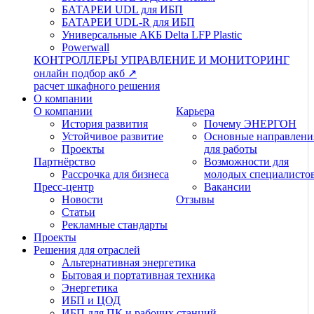
БАТАРЕИ UDL для ИБП
БАТАРЕИ UDL-R для ИБП
Универсальные АКБ Delta LFP Plastic
Powerwall
КОНТРОЛЛЕРЫ
УПРАВЛЕНИЕ И МОНИТОРИНГ
онлайн подбор акб ↗
расчет шкафного решения
О компании
О компании
Карьера
История развития
Почему ЭНЕРГОН
Устойчивое развитие
Основные направлени
Проекты
для работы
Партнёрство
Возможности для
Рассрочка для бизнеса
молодых специалисто
Пресс-центр
Вакансии
Новости
Отзывы
Статьи
Рекламные стандарты
Проекты
Решения для отраслей
Альтернативная энергетика
Бытовая и портативная техника
Энергетика
ИБП и ЦОД
ИБП для ПК и рабочих станций